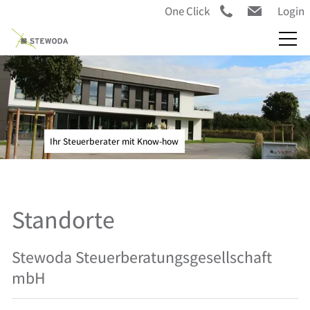
One Click
Login
Ihr Steuerberater mit Know-how
Standorte
Stewoda Steuerberatungsgesellschaft
mbH